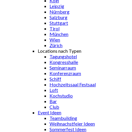
Köln
Leipzig
Nürnberg
Salzburg
Stuttgart
Tirol
München
Wien
Zürich
Locations nach Typen
Tagungshotel
Kongresshalle
Seminarraum
Konferenzraum
Schiff
Hochzeitssaal Festsaal
Loft
Kochstudio
Bar
Club
Event Ideen
Teambuilding
Weihnachstfeier Ideen
Sommerfest Ideen