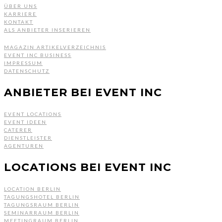
ÜBER UNS
KARRIERE
KONTAKT
ALS ANBIETER INSERIEREN
MAGAZIN ARTIKELVERZEICHNIS
EVENT INC BUSINESS
IMPRESSUM
DATENSCHUTZ
ANBIETER BEI EVENT INC
EVENT LOCATIONS
EVENT IDEEN
CATERER
DIENSTLEISTER
AGENTUREN
LOCATIONS BEI EVENT INC
LOCATION BERLIN
TAGUNGSHOTEL BERLIN
TAGUNGSRAUM BERLIN
SEMINARRAUM BERLIN
MEETINGRAUM BERLIN