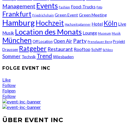
Events
Management
Food-Trucks
Fashion
Foto
Frankfurt
Green Event
Green Meeting
Friedrichshain
Hamburg
Hochzeit
Köln
Hotel
Live
Hochzeitsplanner
Location des Monats
Musik
Lounge
Museum
Musik
München
Party
Open Air
Off Location
Projekt
Prenzlauer Berg
Ratgeber
Restaurant
Rooftop
Schiff
Draussen
Schloss
Trend
Sommer
Technik
Wiesbaden
FOLGE EVENT INC
Like
Follow
Folgen
Follow
ÜBER EVENT INC