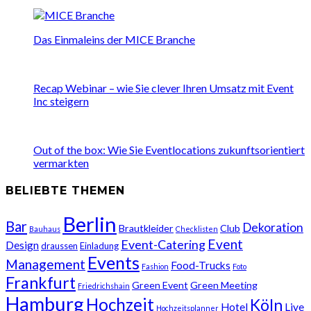
Das Einmaleins der MICE Branche
Recap Webinar – wie Sie clever Ihren Umsatz mit Event
Inc steigern
Out of the box: Wie Sie Eventlocations zukunftsorientiert
vermarkten
BELIEBTE THEMEN
Berlin
Bar
Dekoration
Brautkleider
Club
Bauhaus
Checklisten
Event
Event-Catering
Design
draussen
Einladung
Events
Management
Food-Trucks
Fashion
Foto
Frankfurt
Green Event
Green Meeting
Friedrichshain
Hamburg
Hochzeit
Köln
Hotel
Live
Hochzeitsplanner