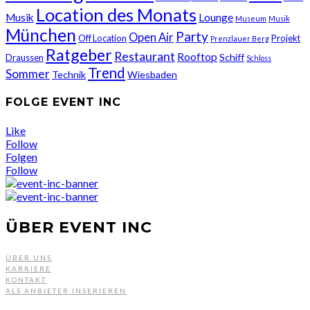
Location des Monats
Musik
Lounge
Museum
Musik
München
Party
Open Air
Off Location
Projekt
Prenzlauer Berg
Ratgeber
Restaurant
Rooftop
Schiff
Draussen
Schloss
Trend
Sommer
Technik
Wiesbaden
FOLGE EVENT INC
Like
Follow
Folgen
Follow
ÜBER EVENT INC
ÜBER UNS
KARRIERE
KONTAKT
ALS ANBIETER INSERIEREN