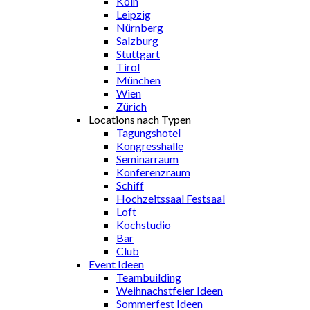
Köln
Leipzig
Nürnberg
Salzburg
Stuttgart
Tirol
München
Wien
Zürich
Locations nach Typen
Tagungshotel
Kongresshalle
Seminarraum
Konferenzraum
Schiff
Hochzeitssaal Festsaal
Loft
Kochstudio
Bar
Club
Event Ideen
Teambuilding
Weihnachstfeier Ideen
Sommerfest Ideen