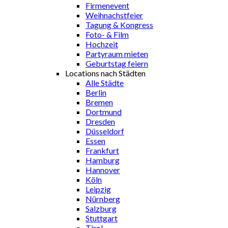
Firmenevent
Weihnachstfeier
Tagung & Kongress
Foto- & Film
Hochzeit
Partyraum mieten
Geburtstag feiern
Locations nach Städten
Alle Städte
Berlin
Bremen
Dortmund
Dresden
Düsseldorf
Essen
Frankfurt
Hamburg
Hannover
Köln
Leipzig
Nürnberg
Salzburg
Stuttgart
Tirol