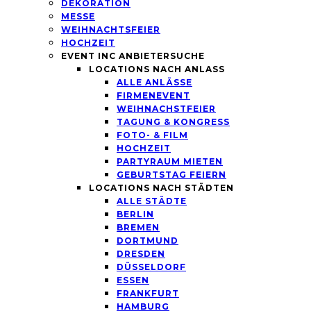
DEKORATION
MESSE
WEIHNACHTSFEIER
HOCHZEIT
EVENT INC ANBIETERSUCHE
LOCATIONS NACH ANLASS
ALLE ANLÄSSE
FIRMENEVENT
WEIHNACHSTFEIER
TAGUNG & KONGRESS
FOTO- & FILM
HOCHZEIT
PARTYRAUM MIETEN
GEBURTSTAG FEIERN
LOCATIONS NACH STÄDTEN
ALLE STÄDTE
BERLIN
BREMEN
DORTMUND
DRESDEN
DÜSSELDORF
ESSEN
FRANKFURT
HAMBURG