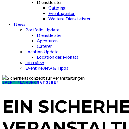
Dienstleister
Catering
Eventagentur
Weitere Dienstleister
News
Portfolio Update
Dienstleister
Agenturen
Caterer
Location Update
Location des Monats
Interview
Event Review & Tipps
EVENT PLANUNG
RATGEBER
EIN SICHERH
VERANSTALT