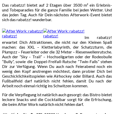
Das rabatzz! bietet auf 2 Etagen über 3500 m² ein Erlebnis-
und Tobeparadies für die ganze Familie bei jeden Wetter. Und
das jeden Tag. Auch für Dein nächstes Afterwork-Event bietet
sich das rabatzz! wunderbar.
rabatzz!
rabatzz!
Im rabatzz!
erwartet Dich Attraktionen, die nicht nur den Kleinen Spaß
machen: das XXL – Kletterlabyrinth, der Schatzzturm, die
Plumpzz – Feuerleiter oder die 32 Meter – Riesenwellenrutsche.
Auch der “Sky – Trail” – Hochseilgarten oder der Rodeobulle
“Bully”, sowie die Doppel-Freifall-Rutsche “Twin-Falls” stehen
Dir zur Verfügung. Wenn Du auch nach Feierabend noch ein
wenig den Kopf anstrengen möchtest, dann probier Dich bei
Geschicklichkeitsspielen wie Airhockey oder Billard. Auch das
Fußballfeld darf natürlich nicht fehlen, damit Du nach der
Arbeit noch einmal richtig ins Schwitzen kommen.
Für die Verpflegung ist natürlich auch gesorgt: das Bistro bietet
leckere Snacks und die Cocktailbar sorgt für die Erfrischung,
die beim After Work natürlich nicht fehlen darf.