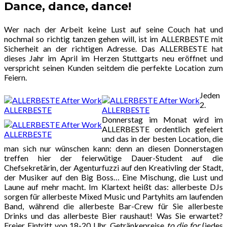
Dance, dance, dance!
Wer nach der Arbeit keine Lust auf seine Couch hat und
nochmal so richtig tanzen gehen will, ist im ALLERBESTE mit
Sicherheit an der richtigen Adresse. Das ALLERBESTE hat
dieses Jahr im April im Herzen Stuttgarts neu eröffnet und
verspricht seinen Kunden seitdem die perfekte Location zum
Feiern.
Jeden
2.
ALLERBESTE
ALLERBESTE
Donnerstag im Monat wird im
ALLERBESTE ordentlich gefeiert
ALLERBESTE
und das in der besten Location, die
man sich nur wünschen kann: denn an diesen Donnerstagen
treffen hier der feierwütige Dauer-Student auf die
Chefsekretärin, der Agenturfuzzi auf den Kreativling der Stadt,
der Musiker auf den Big Boss… Eine Mischung, die Lust und
Laune auf mehr macht. Im Klartext heißt das: allerbeste DJs
sorgen für allerbeste Mixed Music und Partyhits am laufenden
Band, während die allerbeste Bar-Crew für Sie allerbeste
Drinks und das allerbeste Bier raushaut! Was Sie erwartet?
Freier Eintritt von 18-20 Uhr, Getränkepreise
to die for
(jedes