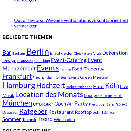
Out of the box: Wie Sie Eventlocations zukunftsorientiert
vermarkten
BELIEBTE THEMEN
Berlin
Bar
Dekoration
Brautkleider
Club
Bauhaus
Checklisten
Event
Event-Catering
Design
draussen
Einladung
Events
Management
Food-Trucks
Fashion
Foto
Frankfurt
Green Event
Green Meeting
Friedrichshain
Hamburg
Hochzeit
Köln
Hotel
Live
Hochzeitsplanner
Location des Monats
Musik
Lounge
Museum
Musik
München
Party
Open Air
Off Location
Projekt
Prenzlauer Berg
Ratgeber
Restaurant
Rooftop
Schiff
Draussen
Schloss
Trend
Sommer
Technik
Wiesbaden