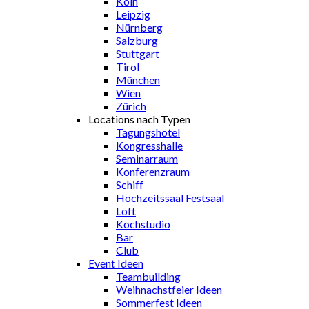
Köln
Leipzig
Nürnberg
Salzburg
Stuttgart
Tirol
München
Wien
Zürich
Locations nach Typen
Tagungshotel
Kongresshalle
Seminarraum
Konferenzraum
Schiff
Hochzeitssaal Festsaal
Loft
Kochstudio
Bar
Club
Event Ideen
Teambuilding
Weihnachstfeier Ideen
Sommerfest Ideen