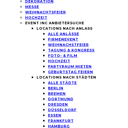
DEKORATION
MESSE
WEIHNACHTSFEIER
HOCHZEIT
EVENT INC ANBIETERSUCHE
LOCATIONS NACH ANLASS
ALLE ANLÄSSE
FIRMENEVENT
WEIHNACHSTFEIER
TAGUNG & KONGRESS
FOTO- & FILM
HOCHZEIT
PARTYRAUM MIETEN
GEBURTSTAG FEIERN
LOCATIONS NACH STÄDTEN
ALLE STÄDTE
BERLIN
BREMEN
DORTMUND
DRESDEN
DÜSSELDORF
ESSEN
FRANKFURT
HAMBURG