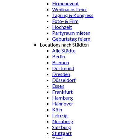
Firmenevent
Weihnachstfeier
Tagung & Kongress
Foto- & Film
Hochzeit
Partyraum mieten
Geburtstag feiern
Locations nach Städten
Alle Städte
Berlin
Bremen
Dortmund
Dresden
Düsseldorf
Essen
Frankfurt
Hamburg
Hannover
Köln
Leipzig
Nürnberg
Salzburg
Stuttgart
Tirol