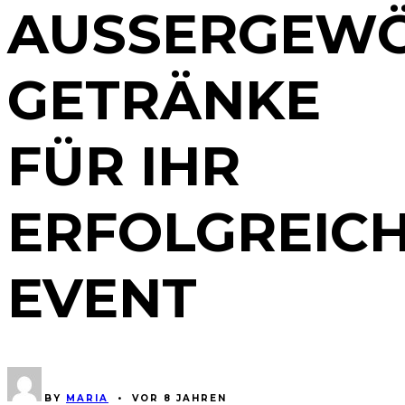
AUSSERGEWÖH
ETRÄNKE F
ÜR IHR E
RFOLGREICHE
VENT
BY
MARIA
•
VOR 8 JAHREN