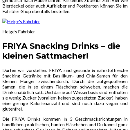
gemütlich nach Hause fahren. Passendes Zubehör zum Bier wie
Bierdeckel oder auch Aufkleber und Postkarten können Sie im
Fahrbier-Shop ebenfalls bestellen.
Helge’s Fahrbier
FRIYA Snacking Drinks – die
kleinen Sattmacher!
Dürfen wir vorstellen: FRIYA sind gesunde & nährstoffreiche
Snacking Getränke mit Basilikum- und Chia-Samen für den
kleinen Hunger zwischendurch. Durch die aufgequollenen
Samen, die in so einem Fläschchen schweben, machen die
Drinks natürlich satt. Und da sie auf Wasserbasis sind, enthalten
sie wenig Zucker (vorallem keinen zugesetzten Zucker), haben
eine geringe Kalorienanzahl und sind noch dazu vegan und
glutenfrei.
Die FRIYA Drinks kommen in 3 Geschmacksrichtungen in
handlichen, praktischen, bunten Fläschchen und Du kannst ganz
ohne schlechtes Gewissen in Deinem vollgepackten Alltag zu