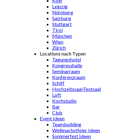
Köln
Leipzig
Nürnberg
Salzburg
Stuttgart
Tirol
München
Wien
Zürich
Locations nach Typen
Tagungshotel
Kongresshalle
Seminarraum
Konferenzraum
Schiff
Hochzeitssaal Festsaal
Loft
Kochstudio
Bar
Club
Event Ideen
Teambuilding
Weihnachstfeier Ideen
Sommerfest Ideen