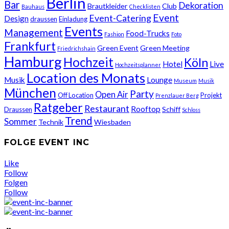
Berlin
Bar
Dekoration
Brautkleider
Club
Bauhaus
Checklisten
Event
Event-Catering
Design
draussen
Einladung
Events
Management
Food-Trucks
Fashion
Foto
Frankfurt
Green Event
Green Meeting
Friedrichshain
Hamburg
Hochzeit
Köln
Hotel
Live
Hochzeitsplanner
Location des Monats
Musik
Lounge
Museum
Musik
München
Party
Open Air
Off Location
Projekt
Prenzlauer Berg
Ratgeber
Restaurant
Rooftop
Schiff
Draussen
Schloss
Trend
Sommer
Technik
Wiesbaden
FOLGE EVENT INC
Like
Follow
Folgen
Follow