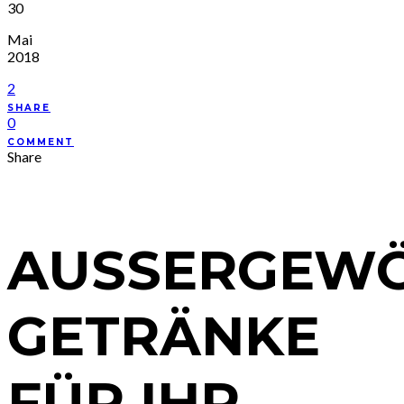
30
Mai
2018
2
SHARE
0
COMMENT
Share
AUSSERGEWÖH
ETRÄNKE F
ÜR IHR E