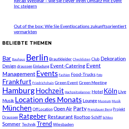
Recap Webinar – wie Sie clever Ihren Umsatz mit Event
Inc steigern
Out of the box: Wie Sie Eventlocations zukunftsorientiert
vermarkten
BELIEBTE THEMEN
Berlin
Bar
Dekoration
Brautkleider
Club
Bauhaus
Checklisten
Event
Event-Catering
Design
draussen
Einladung
Events
Management
Food-Trucks
Fashion
Foto
Frankfurt
Green Event
Green Meeting
Friedrichshain
Hamburg
Hochzeit
Köln
Hotel
Live
Hochzeitsplanner
Location des Monats
Musik
Lounge
Museum
Musik
München
Party
Open Air
Off Location
Projekt
Prenzlauer Berg
Ratgeber
Restaurant
Rooftop
Schiff
Draussen
Schloss
Trend
Sommer
Technik
Wiesbaden