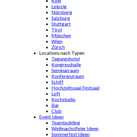
Köln
Leipzig
Nürnberg
Salzburg
Stuttgart
Tirol
München
Wien
Zürich
Locations nach Typen
Tagungshotel
Kongresshalle
Seminarraum
Konferenzraum
Schiff
Hochzeitssaal Festsaal
Loft
Kochstudio
Bar
Club
Event Ideen
Teambuilding
Weihnachstfeier Ideen
Sommerfest Ideen