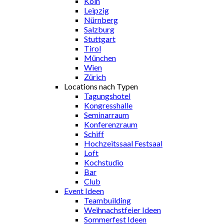
Köln
Leipzig
Nürnberg
Salzburg
Stuttgart
Tirol
München
Wien
Zürich
Locations nach Typen
Tagungshotel
Kongresshalle
Seminarraum
Konferenzraum
Schiff
Hochzeitssaal Festsaal
Loft
Kochstudio
Bar
Club
Event Ideen
Teambuilding
Weihnachstfeier Ideen
Sommerfest Ideen