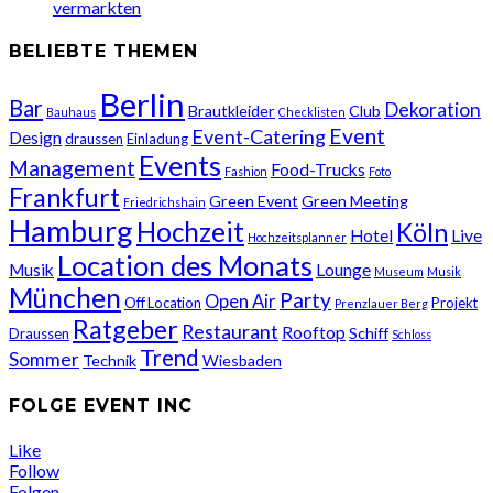
vermarkten
BELIEBTE THEMEN
Berlin
Bar
Dekoration
Brautkleider
Club
Bauhaus
Checklisten
Event
Event-Catering
Design
draussen
Einladung
Events
Management
Food-Trucks
Fashion
Foto
Frankfurt
Green Event
Green Meeting
Friedrichshain
Hamburg
Hochzeit
Köln
Hotel
Live
Hochzeitsplanner
Location des Monats
Musik
Lounge
Museum
Musik
München
Party
Open Air
Off Location
Projekt
Prenzlauer Berg
Ratgeber
Restaurant
Rooftop
Schiff
Draussen
Schloss
Trend
Sommer
Technik
Wiesbaden
FOLGE EVENT INC
Like
Follow
Folgen