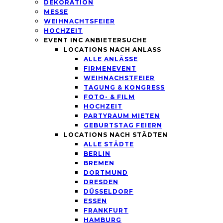
DEKORATION
MESSE
WEIHNACHTSFEIER
HOCHZEIT
EVENT INC ANBIETERSUCHE
LOCATIONS NACH ANLASS
ALLE ANLÄSSE
FIRMENEVENT
WEIHNACHSTFEIER
TAGUNG & KONGRESS
FOTO- & FILM
HOCHZEIT
PARTYRAUM MIETEN
GEBURTSTAG FEIERN
LOCATIONS NACH STÄDTEN
ALLE STÄDTE
BERLIN
BREMEN
DORTMUND
DRESDEN
DÜSSELDORF
ESSEN
FRANKFURT
HAMBURG