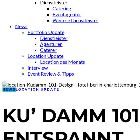
Dienstleister
Catering
Eventagentur
Weitere Dienstleister
News
Portfolio Update
Dienstleister
Agenturen
Caterer
Location Update
Location des Monats
Interview
Event Review & Tipps
NEWS
LOCATION UPDATE
KU’ DAMM 10
ENTSPANNT