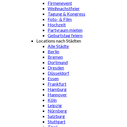
Firmenevent
Weihnachstfeier
Tagung & Kongress
Foto- & Film
Hochzeit
Partyraum mieten
Geburtstag feiern
Locations nach Städten
Alle Städte
Berlin
Bremen
Dortmund
Dresden
Düsseldorf
Essen
Frankfurt
Hamburg
Hannover
Köln
Leipzig
Nürnberg
Salzburg
Stuttgart
Tirol