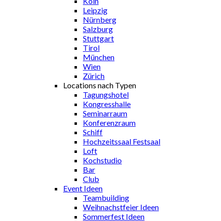
Köln
Leipzig
Nürnberg
Salzburg
Stuttgart
Tirol
München
Wien
Zürich
Locations nach Typen
Tagungshotel
Kongresshalle
Seminarraum
Konferenzraum
Schiff
Hochzeitssaal Festsaal
Loft
Kochstudio
Bar
Club
Event Ideen
Teambuilding
Weihnachstfeier Ideen
Sommerfest Ideen