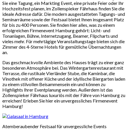
Sie eine Tagung, ein Markting Event, eine private Feier oder Ihr
Hochzeitsfest planen, im Zollenspieker Fährhaus finden Sie die
ideale Adresse dafür. Die modern ausgestatteten Tagungs- und
Seminarräume sowie der Festsaal bietet Ihnen insgesamt Platz
für bis zu 400 Personen. Sie finden hier alles, was zu einem
erfolgreichen Firmenevent Hamburg gehört: Licht- und
Tonanlagen, Bühne, Internetzugang, Beamer, Flipcharts und
vieles mehr. Für mehrtägige Veranstaltungstage bieten sich die
Zimmer des 4-Sterne Hotels für gemütliche Übernachtungen
an.
Das geschmackvolle Ambiente des Hauses trägt zu einer ganz
besonderen Atmosphäre bei. Das Wintergartenrestaurant mit
Terrasse, die rustikale Vierländer Stube, die Kaminbar, die
Vinothek mit offener Küche und der idyllische Biergarten laden
zu einem stilvollen Beisammensein ein und können zu
Highlights Ihrer Eventplanung werden. Außerdem ist das
Zollenspieker Fährhaus luxuriös mit der Fähre von Hamburg zu
erreichen! Erleben Sie hier ein unvergessliches Firmenevent
Hamburg!
Atemberaubender Festsaal für unvergessliche Events