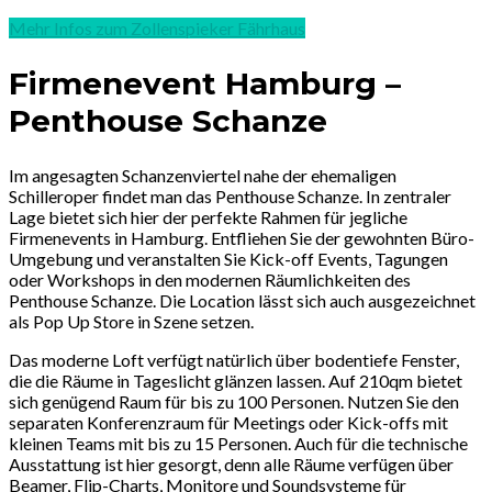
Mehr Infos zum Zollenspieker Fährhaus
Firmenevent Hamburg –
Penthouse Schanze
Im angesagten Schanzenviertel
nahe der ehemaligen
Schilleroper
findet man das Penthouse Schanze. In zentraler
Lage bietet sich hier der perfekte Rahmen für jegliche
Firmenevents in Hamburg. Entfliehen Sie der gewohnten Büro-
Umgebung und veranstalten Sie Kick-off Events, Tagungen
oder Workshops in den modernen Räumlichkeiten des
Penthouse Schanze. Die Location lässt sich auch ausgezeichnet
als Pop Up Store in Szene setzen.
Das moderne Loft verfügt natürlich über bodentiefe Fenster,
die die Räume in Tageslicht glänzen lassen. Auf 210qm bietet
sich genügend Raum für bis zu 100 Personen. Nutzen Sie den
separaten Konferenzraum für Meetings oder Kick-offs mit
kleinen Teams mit bis zu 15 Personen. Auch für die technische
Ausstattung ist hier gesorgt, denn a
lle Räume verfügen über
Beamer, Flip-Charts, Monitore und Soundsysteme für