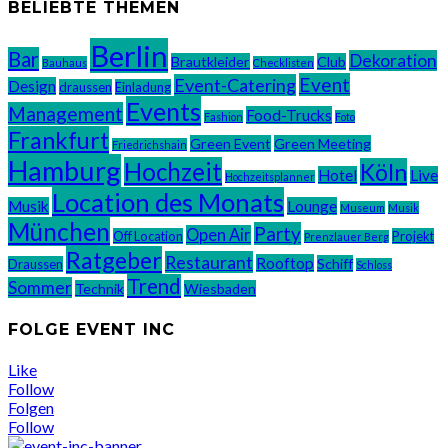
BELIEBTE THEMEN
Berlin
Bar
Dekoration
Brautkleider
Club
Bauhaus
Checklisten
Event
Event-Catering
Design
draussen
Einladung
Events
Management
Food-Trucks
Fashion
Foto
Frankfurt
Green Event
Green Meeting
Friedrichshain
Hamburg
Hochzeit
Köln
Hotel
Live
Hochzeitsplanner
Location des Monats
Musik
Lounge
Museum
Musik
München
Party
Open Air
Off Location
Projekt
Prenzlauer Berg
Ratgeber
Restaurant
Rooftop
Schiff
Draussen
Schloss
Trend
Sommer
Technik
Wiesbaden
FOLGE EVENT INC
Like
Follow
Folgen
Follow