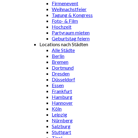
Firmenevent
Weihnachstfeier
Tagung & Kongress
Foto- & Film
Hochzeit
Partyraum mieten
Geburtstag feiern
Locations nach Städten
Alle Städte
Berlin
Bremen
Dortmund
Dresden
Düsseldorf
Essen
Frankfurt
Hamburg
Hannover
Köln
Leipzig
Nürnberg
Salzburg
Stuttgart
Tirol