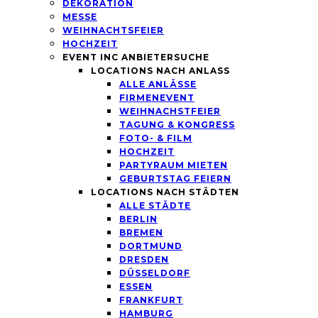
DEKORATION
MESSE
WEIHNACHTSFEIER
HOCHZEIT
EVENT INC ANBIETERSUCHE
LOCATIONS NACH ANLASS
ALLE ANLÄSSE
FIRMENEVENT
WEIHNACHSTFEIER
TAGUNG & KONGRESS
FOTO- & FILM
HOCHZEIT
PARTYRAUM MIETEN
GEBURTSTAG FEIERN
LOCATIONS NACH STÄDTEN
ALLE STÄDTE
BERLIN
BREMEN
DORTMUND
DRESDEN
DÜSSELDORF
ESSEN
FRANKFURT
HAMBURG