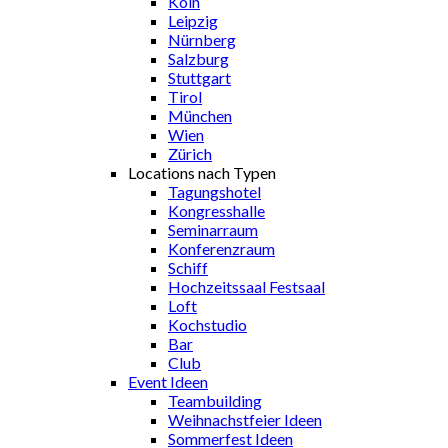
Köln
Leipzig
Nürnberg
Salzburg
Stuttgart
Tirol
München
Wien
Zürich
Locations nach Typen
Tagungshotel
Kongresshalle
Seminarraum
Konferenzraum
Schiff
Hochzeitssaal Festsaal
Loft
Kochstudio
Bar
Club
Event Ideen
Teambuilding
Weihnachstfeier Ideen
Sommerfest Ideen