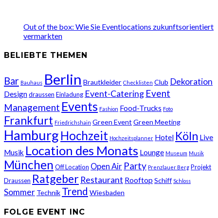
Out of the box: Wie Sie Eventlocations zukunftsorientiert
vermarkten
BELIEBTE THEMEN
Berlin
Bar
Dekoration
Brautkleider
Club
Bauhaus
Checklisten
Event
Event-Catering
Design
draussen
Einladung
Events
Management
Food-Trucks
Fashion
Foto
Frankfurt
Green Event
Green Meeting
Friedrichshain
Hamburg
Hochzeit
Köln
Hotel
Live
Hochzeitsplanner
Location des Monats
Musik
Lounge
Museum
Musik
München
Party
Open Air
Off Location
Projekt
Prenzlauer Berg
Ratgeber
Restaurant
Rooftop
Schiff
Draussen
Schloss
Trend
Sommer
Technik
Wiesbaden
FOLGE EVENT INC