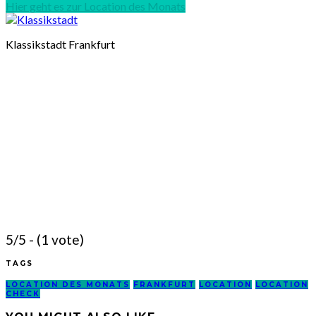
Hier geht es zur Location des Monats
Klassikstadt Frankfurt
5/5 - (1 vote)
TAGS
LOCATION DES MONATS
FRANKFURT
LOCATION
LOCATION
CHECK