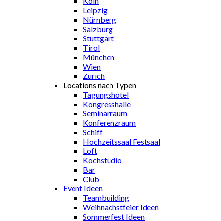
Köln
Leipzig
Nürnberg
Salzburg
Stuttgart
Tirol
München
Wien
Zürich
Locations nach Typen
Tagungshotel
Kongresshalle
Seminarraum
Konferenzraum
Schiff
Hochzeitssaal Festsaal
Loft
Kochstudio
Bar
Club
Event Ideen
Teambuilding
Weihnachstfeier Ideen
Sommerfest Ideen