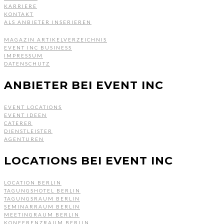
KARRIERE
KONTAKT
ALS ANBIETER INSERIEREN
MAGAZIN ARTIKELVERZEICHNIS
EVENT INC BUSINESS
IMPRESSUM
DATENSCHUTZ
ANBIETER BEI EVENT INC
EVENT LOCATIONS
EVENT IDEEN
CATERER
DIENSTLEISTER
AGENTUREN
LOCATIONS BEI EVENT INC
LOCATION BERLIN
TAGUNGSHOTEL BERLIN
TAGUNGSRAUM BERLIN
SEMINARRAUM BERLIN
MEETINGRAUM BERLIN
KONFERENZRAUM BERLIN