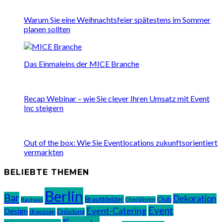
Warum Sie eine Weihnachtsfeier spätestens im Sommer
planen sollten
Das Einmaleins der MICE Branche
Recap Webinar – wie Sie clever Ihren Umsatz mit Event
Inc steigern
Out of the box: Wie Sie Eventlocations zukunftsorientiert
vermarkten
BELIEBTE THEMEN
Berlin
Bar
Dekoration
Brautkleider
Club
Bauhaus
Checklisten
Event
Event-Catering
Design
draussen
Einladung