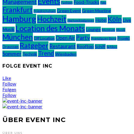
Events
Management
Food-Trucks
Fashion
Foto
Frankfurt
Green Event
Green Meeting
Friedrichshain
Hamburg
Hochzeit
Köln
Hotel
Live
Hochzeitsplanner
Location des Monats
Musik
Lounge
Museum
Musik
München
Party
Open Air
Off Location
Projekt
Prenzlauer Berg
Ratgeber
Restaurant
Rooftop
Schiff
Draussen
Schloss
Trend
Sommer
Technik
Wiesbaden
FOLGE EVENT INC
Like
Follow
Folgen
Follow
ÜBER EVENT INC
ÜBER UNS