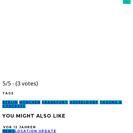
hier
5/5 - (3 votes)
TAGS
BERLIN
MÜNCHEN
FRANKFURT
DÜSSELDORF
TAGUNG &
KONGRESS
YOU MIGHT ALSO LIKE
VOR 12 JAHREN
NEWS
LOCATION UPDATE