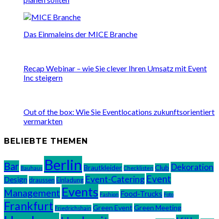
Das Einmaleins der MICE Branche
Recap Webinar – wie Sie clever Ihren Umsatz mit Event
Inc steigern
Out of the box: Wie Sie Eventlocations zukunftsorientiert
vermarkten
BELIEBTE THEMEN
Berlin
Bar
Dekoration
Brautkleider
Club
Bauhaus
Checklisten
Event
Event-Catering
Design
draussen
Einladung
Events
Management
Food-Trucks
Fashion
Foto
Frankfurt
Green Event
Green Meeting
Friedrichshain