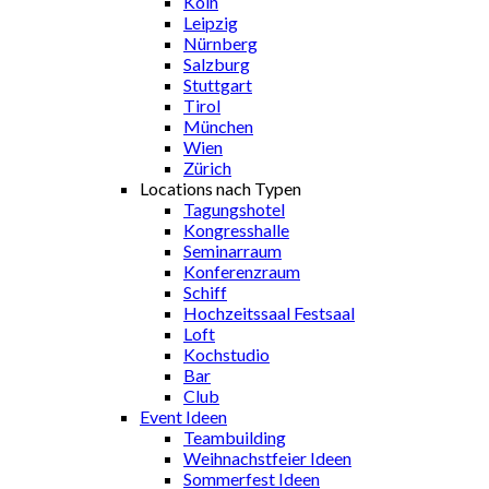
Köln
Leipzig
Nürnberg
Salzburg
Stuttgart
Tirol
München
Wien
Zürich
Locations nach Typen
Tagungshotel
Kongresshalle
Seminarraum
Konferenzraum
Schiff
Hochzeitssaal Festsaal
Loft
Kochstudio
Bar
Club
Event Ideen
Teambuilding
Weihnachstfeier Ideen
Sommerfest Ideen