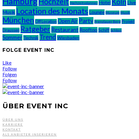
Hamburg
Hochzeit
Köln
Hotel
Live
Hochzeitsplanner
Location des Monats
Musik
Lounge
Museum
Musik
München
Party
Open Air
Off Location
Projekt
Prenzlauer Berg
Ratgeber
Restaurant
Rooftop
Schiff
Draussen
Schloss
Trend
Sommer
Technik
Wiesbaden
FOLGE EVENT INC
Like
Follow
Folgen
Follow
ÜBER EVENT INC
ÜBER UNS
KARRIERE
KONTAKT
ALS ANBIETER INSERIEREN