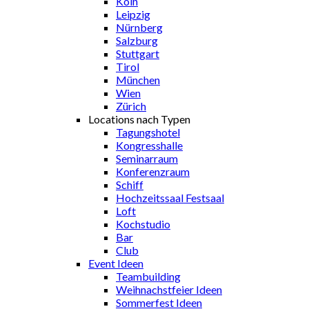
Köln
Leipzig
Nürnberg
Salzburg
Stuttgart
Tirol
München
Wien
Zürich
Locations nach Typen
Tagungshotel
Kongresshalle
Seminarraum
Konferenzraum
Schiff
Hochzeitssaal Festsaal
Loft
Kochstudio
Bar
Club
Event Ideen
Teambuilding
Weihnachstfeier Ideen
Sommerfest Ideen