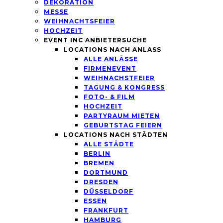
DEKORATION
MESSE
WEIHNACHTSFEIER
HOCHZEIT
EVENT INC ANBIETERSUCHE
LOCATIONS NACH ANLASS
ALLE ANLÄSSE
FIRMENEVENT
WEIHNACHSTFEIER
TAGUNG & KONGRESS
FOTO- & FILM
HOCHZEIT
PARTYRAUM MIETEN
GEBURTSTAG FEIERN
LOCATIONS NACH STÄDTEN
ALLE STÄDTE
BERLIN
BREMEN
DORTMUND
DRESDEN
DÜSSELDORF
ESSEN
FRANKFURT
HAMBURG