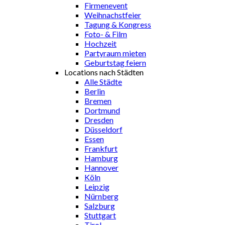
Firmenevent
Weihnachstfeier
Tagung & Kongress
Foto- & Film
Hochzeit
Partyraum mieten
Geburtstag feiern
Locations nach Städten
Alle Städte
Berlin
Bremen
Dortmund
Dresden
Düsseldorf
Essen
Frankfurt
Hamburg
Hannover
Köln
Leipzig
Nürnberg
Salzburg
Stuttgart
Tirol