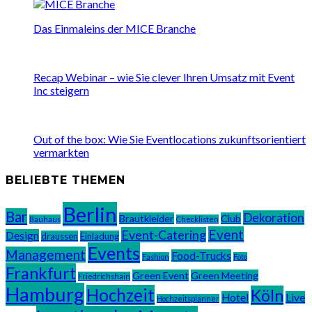
Das Einmaleins der MICE Branche
Recap Webinar – wie Sie clever Ihren Umsatz mit Event
Inc steigern
Out of the box: Wie Sie Eventlocations zukunftsorientiert
vermarkten
BELIEBTE THEMEN
Berlin
Bar
Dekoration
Brautkleider
Club
Bauhaus
Checklisten
Event
Event-Catering
Design
draussen
Einladung
Events
Management
Food-Trucks
Fashion
Foto
Frankfurt
Green Event
Green Meeting
Friedrichshain
Hamburg
Hochzeit
Köln
Hotel
Live
Hochzeitsplanner