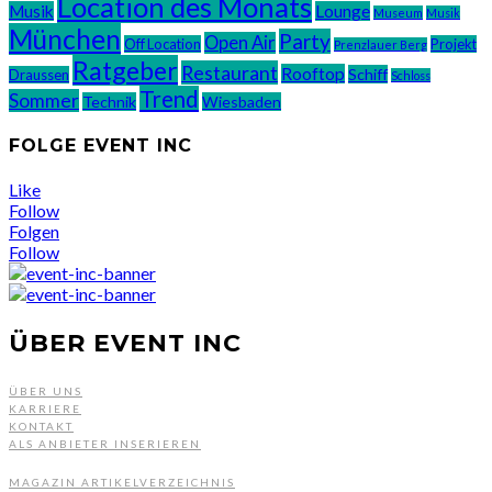
Location des Monats
Musik
Lounge
Museum
Musik
München
Party
Open Air
Off Location
Projekt
Prenzlauer Berg
Ratgeber
Restaurant
Rooftop
Schiff
Draussen
Schloss
Trend
Sommer
Technik
Wiesbaden
FOLGE EVENT INC
Like
Follow
Folgen
Follow
ÜBER EVENT INC
ÜBER UNS
KARRIERE
KONTAKT
ALS ANBIETER INSERIEREN
MAGAZIN ARTIKELVERZEICHNIS