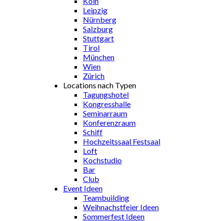
Köln
Leipzig
Nürnberg
Salzburg
Stuttgart
Tirol
München
Wien
Zürich
Locations nach Typen
Tagungshotel
Kongresshalle
Seminarraum
Konferenzraum
Schiff
Hochzeitssaal Festsaal
Loft
Kochstudio
Bar
Club
Event Ideen
Teambuilding
Weihnachstfeier Ideen
Sommerfest Ideen