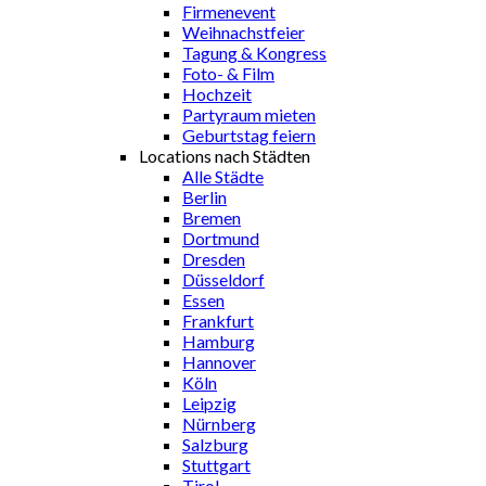
Firmenevent
Weihnachstfeier
Tagung & Kongress
Foto- & Film
Hochzeit
Partyraum mieten
Geburtstag feiern
Locations nach Städten
Alle Städte
Berlin
Bremen
Dortmund
Dresden
Düsseldorf
Essen
Frankfurt
Hamburg
Hannover
Köln
Leipzig
Nürnberg
Salzburg
Stuttgart
Tirol