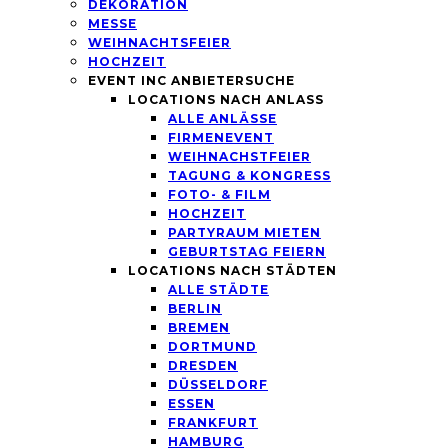
DEKORATION
MESSE
WEIHNACHTSFEIER
HOCHZEIT
EVENT INC ANBIETERSUCHE
LOCATIONS NACH ANLASS
ALLE ANLÄSSE
FIRMENEVENT
WEIHNACHSTFEIER
TAGUNG & KONGRESS
FOTO- & FILM
HOCHZEIT
PARTYRAUM MIETEN
GEBURTSTAG FEIERN
LOCATIONS NACH STÄDTEN
ALLE STÄDTE
BERLIN
BREMEN
DORTMUND
DRESDEN
DÜSSELDORF
ESSEN
FRANKFURT
HAMBURG