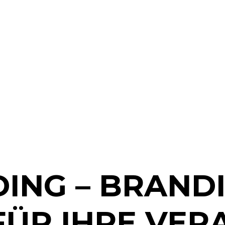
ING – BRAND
FÜR IHRE VE